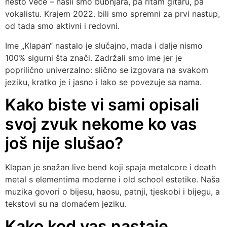
nešto veće – našli smo bubnjara, pa ritam gitaru, pa
vokalistu. Krajem 2022. bili smo spremni za prvi nastup,
od tada smo aktivni i redovni.
Ime „Klapan“ nastalo je slučajno, mada i dalje nismo
100% sigurni šta znači. Zadržali smo ime jer je
poprilično univerzalno: slično se izgovara na svakom
jeziku, kratko je i jasno i lako se povezuje sa nama.
Kako biste vi sami opisali
svoj zvuk nekome ko vas
još nije slušao?
Klapan je snažan live bend koji spaja metalcore i death
metal s elementima moderne i old school estetike. Naša
muzika govori o bijesu, haosu, patnji, tjeskobi i bijegu, a
tekstovi su na domaćem jeziku.
Kako kod vas nastaje