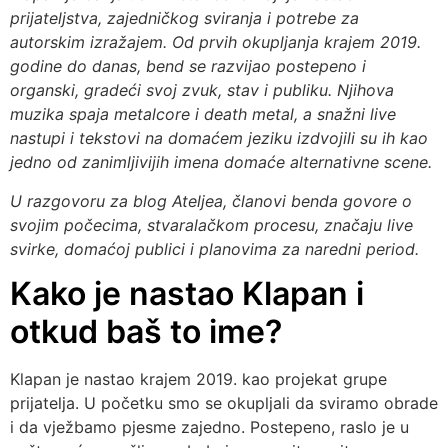
prijateljstva, zajedničkog sviranja i potrebe za
autorskim izražajem. Od prvih okupljanja krajem 2019.
godine do danas, bend se razvijao postepeno i
organski, gradeći svoj zvuk, stav i publiku. Njihova
muzika spaja metalcore i death metal, a snažni live
nastupi i tekstovi na domaćem jeziku izdvojili su ih kao
jedno od zanimljivijih imena domaće alternativne scene.
U razgovoru za blog Ateljea, članovi benda govore o
svojim počecima, stvaralačkom procesu, značaju live
svirke, domaćoj publici i planovima za naredni period.
Kako je nastao Klapan i
otkud baš to ime?
Klapan je nastao krajem 2019. kao projekat grupe
prijatelja. U početku smo se okupljali da sviramo obrade
i da vježbamo pjesme zajedno. Postepeno, raslo je u