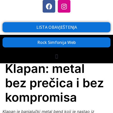
LISTA OBAVJEŠTENJA
Rock Simfonija Web
Klapan: metal
bez prečica i bez
kompromisa
Klapan je banjalučki metal bend koji je nastao iz