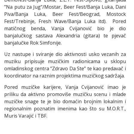
”Na putu za Jug”/Mostar, Beer Fest/Banja Luka, Dani
Piva/Banja Luka, Beer Fest/Beograd, Mostock
Fest/Trebinje, Fresh Wave/Banja Luka itd). Pored
matičnog benda, Vanja Cvijanović bio je dio
banjalučkog sastava Alexandria (gitara) te pjevač
banjalučke Rok Simfonije.
Uz nastupe i sviranje dio aktivnosti usko vezanih za
muziku pripisuje muzičkim radionicama u sklopu
omladinskog centra ”Zdravo Da Ste” te kao predavač i
koordinator na raznim projektima muzičkog sadržaja.
Pored muzičke karijere, Vanja Cvijanović imao je
priliku da aktivno promoviše muzičku scenu i mlade
muzičke snage te je bio domaćin brojnim lokalnim i
regionalnim poznatim imenima kao što su M.O.R.T.,
Muris Varajić i TBF.