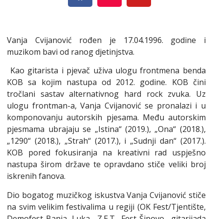
Vanja Cvijanović rođen je 17.04.1996. godine i
muzikom bavi od ranog djetinjstva.
Kao gitarista i pjevač uživa ulogu frontmena benda
KOB sa kojim nastupa od 2012. godine. KOB čini
tročlani sastav alternativnog hard rock zvuka. Uz
ulogu frontman-a, Vanja Cvijanović se pronalazi i u
komponovanju autorskih pjesama. Među autorskim
pjesmama ubrajaju se „Istina“ (2019.), „Ona“ (2018.),
„1290“ (2018.), „Strah“ (2017.), i „Sudnji dan“ (2017.).
KOB pored fokusiranja na kreativni rad uspješno
nastupa širom države te opravdano stiče veliki broj
iskrenih fanova.
Dio bogatog muzičkog iskustva Vanja Cvijanović stiče
na svim velikim festivalima u regiji (OK Fest/Tjentište,
Demofest-Banja Luka, Z.E.T. Fest-Šipovo, gitarijada