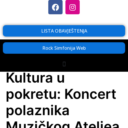
LISTA OBAVJEŠTENJA
Rock Simfonija Web
Kultura u
pokretu: Koncert
polaznika
Muzičkog Ateljea