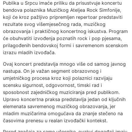
Publika u Srpcu imaće priliku da prisustvuje koncertu
bendova polaznika Muzičkog Ateljea Rock Simfonije,
koji će kroz pažljivo pripremljen repertoar predstaviti
rezultate svog višemjesečnog rada, muzičkog
obrazovanja i praktičnog koncertnog iskustva. Program
će obuhvatiti izvođenja poznatih rock i pop pjesama,
prilagođenih bendovskoj formi i savremenom scenskom
izrazu mladih izvođača.
Ovaj koncert predstavlja mnogo više od samog javnog
nastupa. On je važan segment obrazovnog i
umjetničkog procesa kroz koji polaznici razvijaju
scensku sigurnost, odgovornost, timski rad i
sposobnost zajedničkog muziciranja pred publikom.
Upravo koncertna praksa predstavlja jedan od ključnih
elemenata savremenog muzičkog obrazovanja, jer
mladim muzičarima omogućava da znanje stečeno na
časovima prenesu u realan izvođački kontekst.
Pored značaja za same učesnike, ovakvi događaji imaju