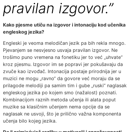
pravilan izgovor.”
Kako pjesme utiču na izgovor i intonaciju kod učenika
engleskog jezika?
Engleski je veoma melodičan jezik pa bih rekla mnogo.
Pjevanjem se nesvjesno usvaja pravilan izgovor. Ne
trošimo puno vremena na fonetiku jer to već „uhvate“
kroz pjesmu. Izgovor im se popravi jer pokušavaju da
zvuče kao izvođač. Intonacija postaje prirodnija jer u
muzici ne mogu „ravno“ da govore već moraju da se
prilagode melodiji pa samim tim i gube „ruski“ naglasak
engleskog jezika po kojem smo (nažalost) poznati.
Kombinacijom raznih metoda učenja ili alata poput
muzike sa klasičnim učenjem nema opcije da se
naglasak ne usvoji, što je prilično važna komponenta
učenja bilo kojeg jezika.