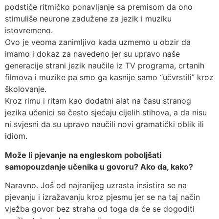
podstiče ritmičko ponavljanje sa premisom da ono
stimuliše neurone zadužene za jezik i muziku
istovremeno.
Ovo je veoma zanimljivo kada uzmemo u obzir da
imamo i dokaz za navedeno jer su upravo naše
generacije strani jezik naučile iz TV programa, crtanih
filmova i muzike pa smo ga kasnije samo “učvrstili” kroz
školovanje.
Kroz rimu i ritam kao dodatni alat na času stranog
jezika učenici se često sjećaju cijelih stihova, a da nisu
ni svjesni da su upravo naučili novi gramatički oblik ili
idiom.
Može li pjevanje na engleskom poboljšati
samopouzdanje učenika u govoru? Ako da, kako?
Naravno. Još od najranijeg uzrasta insistira se na
pjevanju i izražavanju kroz pjesmu jer se na taj način
vježba govor bez straha od toga da će se dogoditi