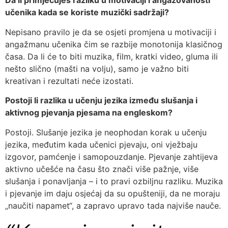
Da li primjećuješ razliku u motivaciji i angažovanosti
učenika kada se koriste muzički sadržaji?
Nepisano pravilo je da se osjeti promjena u motivaciji i
angažmanu učenika čim se razbije monotonija klasičnog
časa. Da li će to biti muzika, film, kratki video, gluma ili
nešto slično (mašti na volju), samo je važno biti
kreativan i rezultati neće izostati.
Postoji li razlika u učenju jezika između slušanja i
aktivnog pjevanja pjesama na engleskom?
Postoji. Slušanje jezika je neophodan korak u učenju
jezika, međutim kada učenici pjevaju, oni vježbaju
izgovor, pamćenje i samopouzdanje. Pjevanje zahtijeva
aktivno učešće na času što znači više pažnje, više
slušanja i ponavljanja – i to pravi ozbiljnu razliku. Muzika
i pjevanje im daju osjećaj da su opušteniji, da ne moraju
„naučiti napamet“, a zapravo upravo tada najviše nauče.