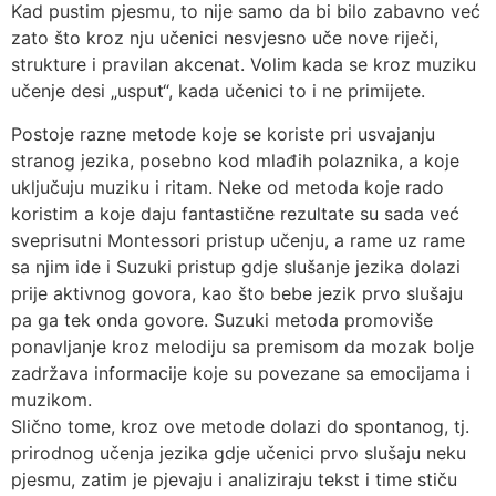
Kad pustim pjesmu, to nije samo da bi bilo zabavno već
zato što kroz nju učenici nesvjesno uče nove riječi,
strukture i pravilan akcenat. Volim kada se kroz muziku
učenje desi „usput“, kada učenici to i ne primijete.
Postoje razne metode koje se koriste pri usvajanju
stranog jezika, posebno kod mlađih polaznika, a koje
uključuju muziku i ritam. Neke od metoda koje rado
koristim a koje daju fantastične rezultate su sada već
sveprisutni Montessori pristup učenju, a rame uz rame
sa njim ide i Suzuki pristup gdje slušanje jezika dolazi
prije aktivnog govora, kao što bebe jezik prvo slušaju
pa ga tek onda govore. Suzuki metoda promoviše
ponavljanje kroz melodiju sa premisom da mozak bolje
zadržava informacije koje su povezane sa emocijama i
muzikom.
Slično tome, kroz ove metode dolazi do spontanog, tj.
prirodnog učenja jezika gdje učenici prvo slušaju neku
pjesmu, zatim je pjevaju i analiziraju tekst i time stiču