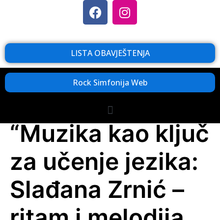
LISTA OBAVJEŠTENJA
Rock Simfonija Web
“Muzika kao ključ
za učenje jezika:
Slađana Zrnić –
ritam i melodija