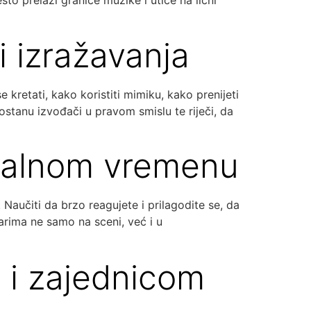
to prelazi granice muzike i utiče na lični
 izražavanja
 kretati, kako koristiti mimiku, kako prenijeti
ostanu izvođači u pravom smislu te riječi, da
 realnom vremenu
 Naučiti da brzo reagujete i prilagodite se, da
rima ne samo na sceni, već i u
 i zajednicom