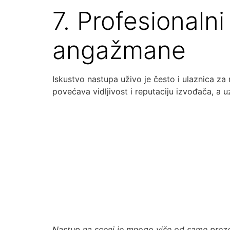
7. Profesionaln
angažmane
Iskustvo nastupa uživo je često i ulaznica za
povećava vidljivost i reputaciju izvođača, a u
Nastup na sceni je mnogo više od same prezen