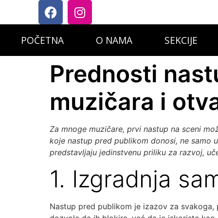
POČETNA
O NAMA
SEKCIJE
Prednosti nast
muzičara i otv
Za mnoge muzičare, prvi nastup na sceni može b
koje nastup pred publikom donosi, ne samo u 
predstavljaju jedinstvenu priliku za razvoj, uč
1. Izgradnja sa
Nastup pred publikom je izazov za svakoga, po