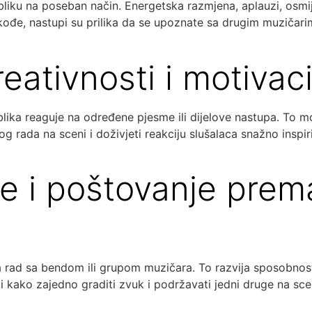
liku na poseban način. Energetska razmjena, aplauzi, osmij
ođe, nastupi su prilika da se upoznate sa drugim muzičarim
reativnosti i motivaci
ika reaguje na određene pjesme ili dijelove nastupa. To mo
og rada na sceni i doživjeti reakciju slušalaca snažno inspi
je i poštovanje prem
ad sa bendom ili grupom muzičara. To razvija sposobnost s
ti kako zajedno graditi zvuk i podržavati jedni druge na sc