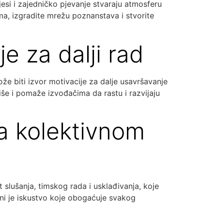
esi i zajedničko pjevanje stvaraju atmosferu
a, izgradite mrežu poznanstava i stvorite
je za dalji rad
že biti izvor motivacije za dalje usavršavanje
riše i pomaže izvođačima da rastu i razvijaju
a kolektivnom
lušanja, timskog rada i usklađivanja, koje
eni je iskustvo koje obogaćuje svakog