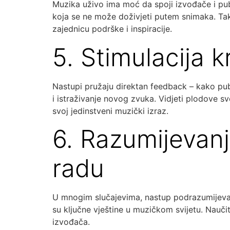
Muzika uživo ima moć da spoji izvođače i pub
koja se ne može doživjeti putem snimaka. Tak
zajednicu podrške i inspiracije.
5. Stimulacija k
Nastupi pružaju direktan feedback – kako publ
i istraživanje novog zvuka. Vidjeti plodove sv
svoj jedinstveni muzički izraz.
6. Razumijevan
radu
U mnogim slučajevima, nastup podrazumijeva r
su ključne vještine u muzičkom svijetu. Nauči
izvođača.