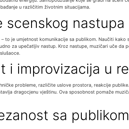
o dodatnu energiju. Samopouzdanje koje se gradi na sceni čes
obađanje u različitim životnim situacijama.
e scenskog nastupa i
e – to je umjetnost komunikacije sa publikom. Naučiti kako se
esudno za upečatljiv nastup. Kroz nastupe, muzičari uče da p
 slušaoce.
ost i improvizacija u
hničke probleme, različite uslove prostora, reakcije publike.
stavlja dragocjenu vještinu. Ova sposobnost pomaže muziča
vezanost sa publikom