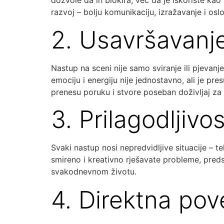
dozvole da ih blokira, već da je iskoriste ka
razvoj – bolju komunikaciju, izražavanje i osl
2. Usavršavanj
Nastup na sceni nije samo sviranje ili pjevanj
emociju i energiju nije jednostavno, ali je pr
prenesu poruku i stvore poseban doživljaj za
3. Prilagodljiv
Svaki nastup nosi nepredvidljive situacije – te
smireno i kreativno rješavate probleme, pred
svakodnevnom životu.
4. Direktna po