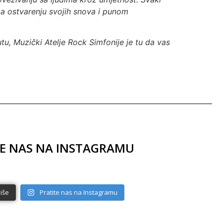
 ka ostvarenju svojih snova i punom
tu, Muzički Atelje Rock Simfonije je tu da vas
TE NAS NA INSTAGRAMU
ateljerocksimfo
muzickiateljerocksimfo
muzickiateljerocksimfo
ateljerocksimfo
muzickiateljerocksimfo
muzickiateljerocksimfo
nije
nije
nije
nije
nije
nije
više
Pratite nas na Instagramu
Maj 14
Maj 13
Maj 12
Maj 8
Maj 7
Maj 5
Večeras je
koncert u