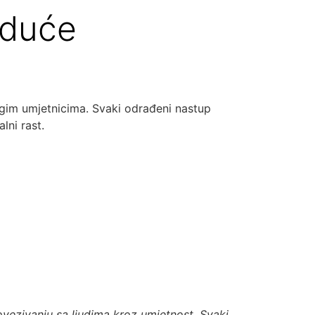
uduće
rugim umjetnicima. Svaki odrađeni nastup
lni rast.
vezivanju sa ljudima kroz umjetnost. Svaki