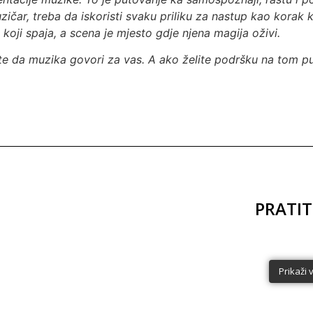
uzičar, treba da iskoristi svaku priliku za nastup kao korak
 koji spaja, a scena je mjesto gdje njena magija oživi.
lite da muzika govori za vas. A ako želite podršku na tom pu
PRATI
muzickiateljerocksimfo
muzicki
muzickiateljerocksimfo
muzicki
nije
nije
Prikaži 
Maj 15
Maj 10
📍 Gradska
galerija