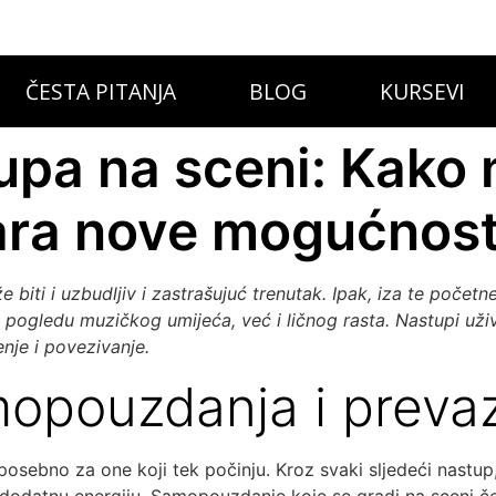
ČESTA PITANJA
BLOG
KURSEVI
upa na sceni: Kako 
ara nove mogućnost
iti i uzbudljiv i zastrašujuć trenutak. Ipak, iza te početne
pogledu muzičkog umijeća, već i ličnog rasta. Nastupi uži
enje i povezivanje.
mopouzdanja i preva
sebno za one koji tek počinju. Kroz svaki sljedeći nastup,