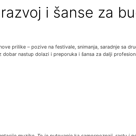
i razvoj i šanse za b
 nove prilike – pozive na festivale, snimanja, saradnje sa d
z dobar nastup dolazi i preporuka i šansa za dalji profesiona
tacije muzike. To je putovanje ka samospoznaji, rastu i po