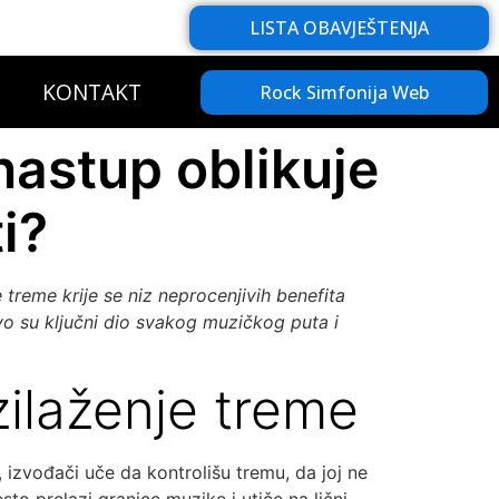
LISTA OBAVJEŠTENJA
KONTAKT
Rock Simfonija Web
nastup oblikuje
i?
 treme krije se niz neprocenjivih benefita
vo su ključni dio svakog muzičkog puta i
zilaženje treme
 izvođači uče da kontrolišu tremu, da joj ne