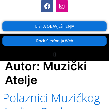
LISTA OBAVJEŠTENJA
Rock Simfonija Web
Autor:
Muzički
Atelje
Polaznici Muzičkog